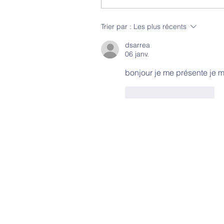
Trier par :
Les plus récents
dsarrea
06 janv.
bonjour je me présente je m
J'aime
Répondre