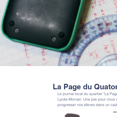
La Page du Quator
Le journal local du quartier "La Pag
Lycée Morvan. Une joie pour nous de
progresser nos élèves dans un cadre